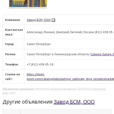
Компания:
Завод БСМ, ООО
Контактное
Александр, Михаил, Дмитрий, Евгений, Оксана (812) 438-05
лицо:
Город:
Санкт-Петербург
Регион:
Санкт-Петербург и Ленинградская область/
Северо-Запад. 
Телефон:
+7 (812) 438-05-18
Ссылка на
https://steel-
сайт:
prom.com/catalog/takelazhnye_zakhvaty_dlya_stroitelstva/tak
Объявление размещено
: 09.08.2018, последнее обновление: 10.08.2026, просмотров
всего: 4257.
Другие объявления
Завод БСМ, ООО